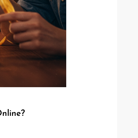
Online?