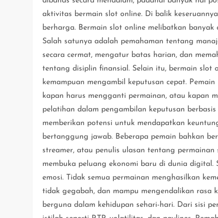
dibahas secara mendalam, padahal banyak hal pos
aktivitas bermain slot online. Di balik keseruann
berharga. Bermain slot online melibatkan banyak
Salah satunya adalah pemahaman tentang manaj
secara cermat, mengatur batas harian, dan memaha
tentang disiplin finansial. Selain itu, bermain sl
kemampuan mengambil keputusan cepat. Pemain p
kapan harus mengganti permainan, atau kapan me
pelatihan dalam pengambilan keputusan berbasis 
memberikan potensi untuk mendapatkan keuntung
bertanggung jawab. Beberapa pemain bahkan berh
streamer, atau penulis ulasan tentang permainan 
membuka peluang ekonomi baru di dunia digital.
emosi. Tidak semua permainan menghasilkan keme
tidak gegabah, dan mampu mengendalikan rasa k
berguna dalam kehidupan sehari-hari. Dari sisi pe