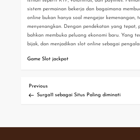
istilah seperti RTP, volatilitas, dan paylines.
sistem permainan bekerja dan bagaimana membuat 
online bukan hanya soal mengejar kemenangan, te
menyenangkan. Dengan pendekatan yang tepat, 
bahkan membuka peluang ekonomi baru. Yang te
bijak, dan menjadikan slot online sebagai pengala
Game Slot jackpot
N
Previous
Previous
Post
Surga11 sebagai Situs Paling diminati
a
v
i