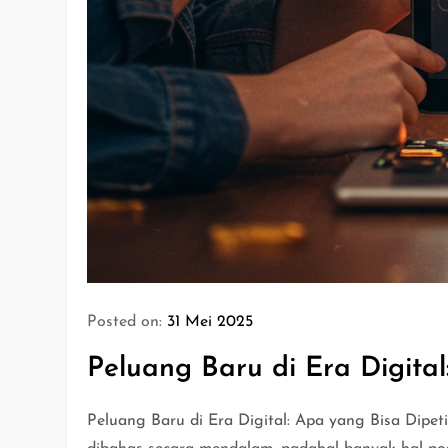
Posted on:
31 Mei 2025
Peluang Baru di Era Digital
Peluang Baru di Era Digital: Apa yang Bisa Dipeti