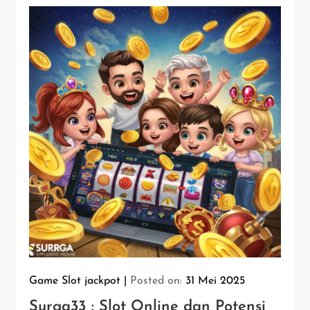
Game Slot jackpot
Posted on:
31 Mei 2025
Surga33 : Slot Online dan Potensi