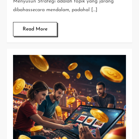
Menyusun Strategi adalah topik yang jarang
dibahassecara mendalam, padahal […]
Read More