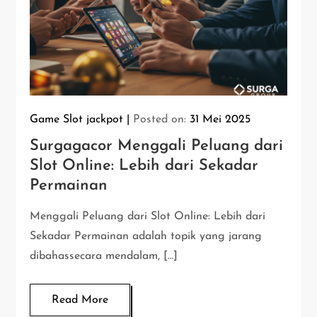
Game Slot jackpot
Posted on:
31 Mei 2025
Surgagacor Menggali Peluang dari
Slot Online: Lebih dari Sekadar
Permainan
Menggali Peluang dari Slot Online: Lebih dari
Sekadar Permainan adalah topik yang jarang
dibahassecara mendalam, […]
Read More