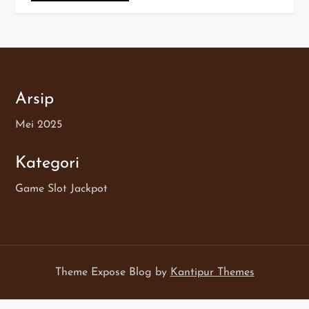
Arsip
Mei 2025
Kategori
Game Slot Jackpot
Theme Expose Blog by
Kantipur Themes