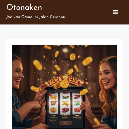
Skip
Otonaken
to
Jadikan Game Ini Jalan Cerahmu
content