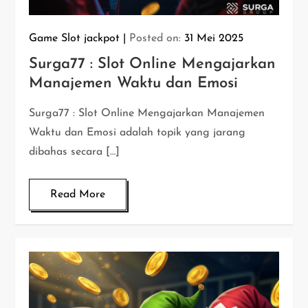
Game Slot jackpot
Posted on:
31 Mei 2025
Surga77 : Slot Online Mengajarkan
Manajemen Waktu dan Emosi
Surga77 : Slot Online Mengajarkan Manajemen
Waktu dan Emosi adalah topik yang jarang
dibahas secara […]
Read More