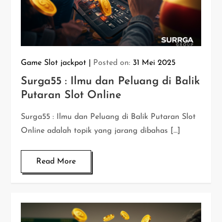
Game Slot jackpot
Posted on:
31 Mei 2025
Surga55 : Ilmu dan Peluang di Balik
Putaran Slot Online
Surga55 : Ilmu dan Peluang di Balik Putaran Slot
Online adalah topik yang jarang dibahas […]
Read More