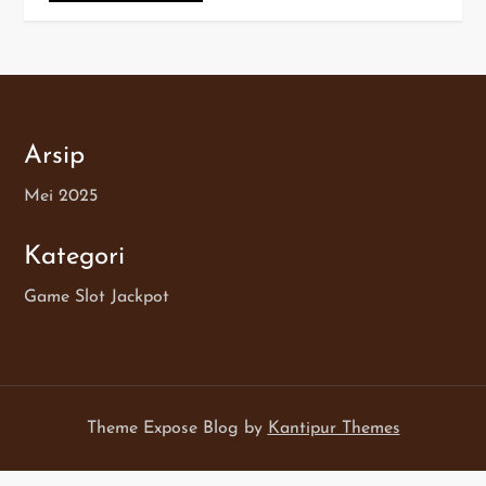
Arsip
Mei 2025
Kategori
Game Slot Jackpot
Theme Expose Blog by
Kantipur Themes