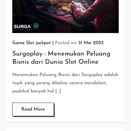
Game Slot jackpot
Posted on:
31 Mei 2025
Surgaplay : Menemukan Peluang
Bisnis dari Dunia Slot Online
Menemukan Peluang Bisnis dari Surgaplay adalah
topik yang jarang dibahas secara mendalam,
padahal banyak hal […]
Read More