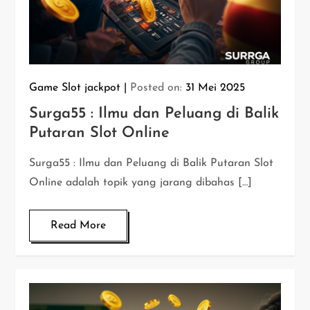
Game Slot jackpot
Posted on:
31 Mei 2025
Surga55 : Ilmu dan Peluang di Balik
Putaran Slot Online
Surga55 : Ilmu dan Peluang di Balik Putaran Slot
Online adalah topik yang jarang dibahas […]
Read More