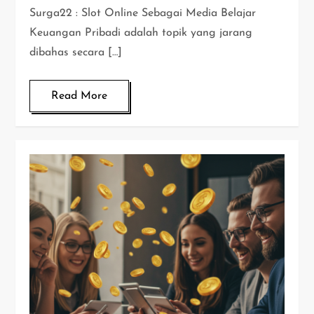
Surga22 : Slot Online Sebagai Media Belajar
Keuangan Pribadi adalah topik yang jarang
dibahas secara […]
Read More