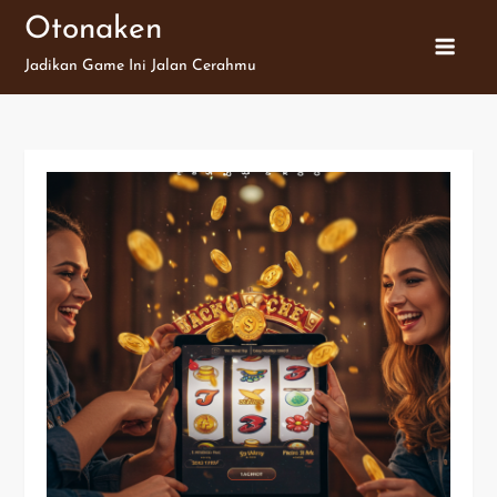
Skip
Otonaken
to
Jadikan Game Ini Jalan Cerahmu
content