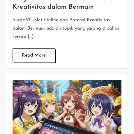
Kreativitas dalam Bermain
Surga33 : Slot Online dan Potensi Kreativitas
dalam Bermain adalah topik yang jarang dibahas
secara […]
Read More