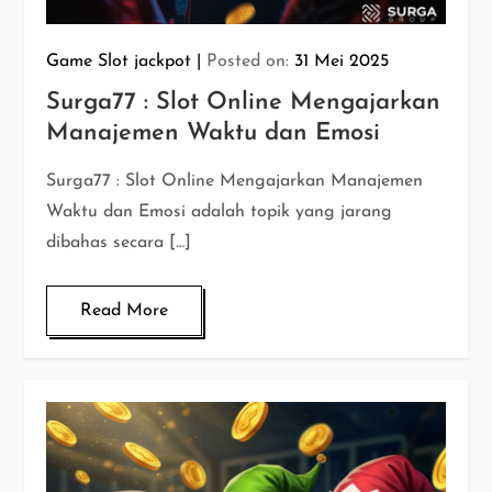
Game Slot jackpot
Posted on:
31 Mei 2025
Surga77 : Slot Online Mengajarkan
Manajemen Waktu dan Emosi
Surga77 : Slot Online Mengajarkan Manajemen
Waktu dan Emosi adalah topik yang jarang
dibahas secara […]
Read More